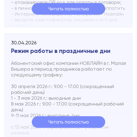
- отсканировав QR код для оплаты в договоре;
- в личном кабинете банка (выбираете оплатить
Подключиться
Читать полностью
- Интернет, телевидение, телефония - Новлайн
- вводите идентификатор (лицевой счет) для
Акции
оплаты.
Личный кабинет
Приносим извинения за возможные неудобства.
30.04.2026
Режим работы в праздничные дни
Абонентский офис компании НОВЛАЙН в г. Малая
Вишера в период праздников работает по
следующему графику:
30 апреля 2026 г.: 9.00 - 17.00 (сокращенный
рабочий день)
1 - 3 мая 2026 г.: выходные дни
8 мая 2026 г.: 9.00 - 17.00 (сокращенный рабочий
день)
9-11 мая 2026 г.: выходные дни
Читать полностью
с 12 мая 2025 г. офис работает в обычном
режиме.