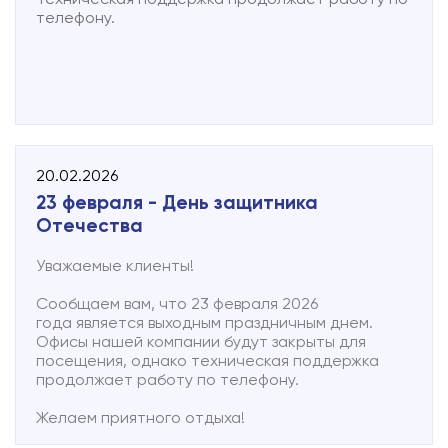
Вишеры, независимо от типа жилья, имел равный
телефону.
доступ к современным цифровым сервисам.
Строительство ВОЛС в частном секторе — это
значительный шаг к превращению города в
комфортную и технологически развитую
территорию. Мы системно движемся по
намеченному плану и благодарим тех жителей,
которые ждут подключения.
20.02.2026
Для получения дополнительной информации Вы
23 февраля - День защитника
можете обратиться в офис компании: г. Малая
Отечества
Вишера, ул. Мерецкова, 14, тел. 8 (816 60) 33-660
Уважаемые клиенты!
Сообщаем вам, что 23 февраля 2026
года является выходным праздничным днем.
Офисы нашей компании будут закрыты для
посещения, однако техническая поддержка
продолжает работу по телефону.
Желаем приятного отдыха!