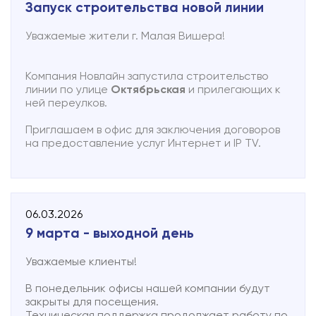
Запуск строительства новой линии
К концу 2026 года планируется построить ВОЛС
на улицах Кузьминская, Балочная, Герцена,
Уважаемые жители г. Малая Вишера!
Трактористов, Урицкого и обеспечить
подключение деревни Пустая Вишерка.
В 2027 году в фокусе — улицы Некрасова,
Компания Новлайн запустила строительство
Ленинградская, Комсомольская и Ленина.
линии по улице
Октябрьская
и прилегающих к
О запуске работ информация размещается на
ней переулков.
сайте. А если Вы оставляли заявку, Вам
обязательно позвонят.
Приглашаем в офис для заключения договоров
на предоставление услуг Интернет и IP TV.
В рамках проекта будет создана полноценная
распределительная сеть для подключения
домохозяйств. Общий объем строительства
составит 4 километра магистральной и 20
километров распределительной волоконно-
06.03.2026
оптической сети.
9 марта - выходной день
Если вы не нашли свою улицу в планах, советуем
составить коллективную заявку и предоставить
Уважаемые клиенты!
информацию в компанию для дальнейшего
планирования.
В понедельник офисы нашей компании будут
закрыты для посещения.
Для нас важно, чтобы каждый житель Малой
Техническая поддержка продолжает работу по