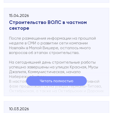
Телефон технической поддержки +7 963 334 66
34
15.04.2026
Ответим в Telegram: @NovlineServiceBot
Круглосуточно можно отправить текстовое
Строительство ВОЛС в частном
SMS-сообщение о неисправности абонентской
секторе
линии.
В сообщении необходимо указать адрес точки
После размещения информации на прошлой
подключения и коротко описать неисправность.
неделе в СМИ о развитии сети компании
Новлайн в Малой Вишере, осталось много
вопросов об этапах строительства.
На сегодняшний день строительные работы
успешно завершены на улицах Красная, Мусы
Джалиля, Коммунистическая, начало
Набережной улицы.
Читать полностью
В настоящее время строительство в активной
фазе продолжается на улицах Германа-Титова,
Октябрьская, а также на Октябрьских и Дорских
переулках.
Компания «Новлайн» придерживается четкого
10.03.2026
графика расширения покрытия: