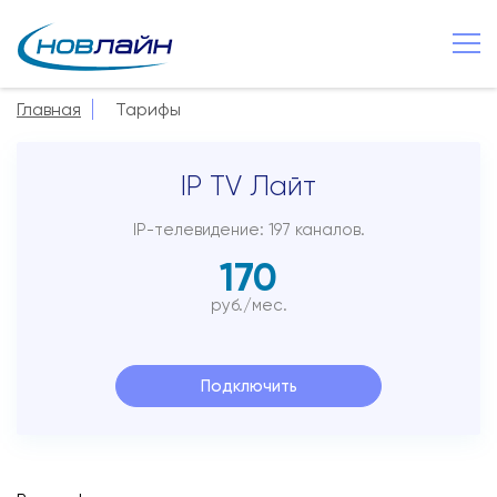
Малая Вишера
Главная
Тарифы
О компании
IP TV Лайт
Новости
Сервисы
IP-телевидение: 197 каналов.
170
Услуги
руб./мес.
Смотрёшка
Поддержка
Подключить
Зона охвата
Способы оплаты
Контакты