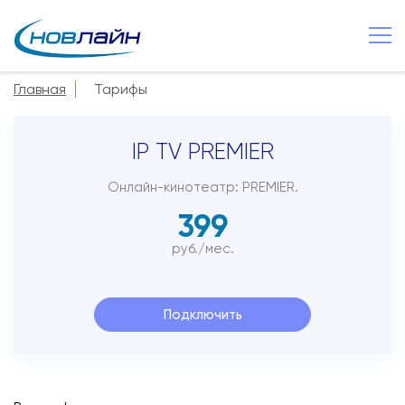
Малая Вишера
Главная
Тарифы
О компании
IP TV PREMIER
Новости
Сервисы
Онлайн-кинотеатр: PREMIER.
399
Услуги
руб./мес.
Смотрёшка
Поддержка
Подключить
Зона охвата
Способы оплаты
Контакты