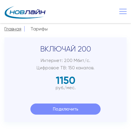
Малая Вишера
+7 8166 033 660
Главная
Тарифы
О компании
ВКЛЮЧАЙ 200
Новости
Сервисы
Интернет: 200 Мбит/с.
Цифровое ТВ: 150 каналов.
Услуги
1150
Смотрёшка
руб./мес.
Поддержка
Зона охвата
Подключить
Способы оплаты
Контакты